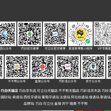
团公众号
巧白官方微博
可立仕官方微博
敖宝新零售小程序
VIP专属
不不熊公众号
金陵公众号
巧妙洁公众号
苏宁公众号
巧白天猫店
巧白京东店
可立仕天猫店
不不熊天猫店
巧妙洁京东店
巧妙
国际站:
英语站
西班牙语站
葡萄牙语站
法语站
阿拉伯语站
俄语站
泰语站
品牌站:
巧白
可立仕
金陵
苏宁
猎兽
不不熊