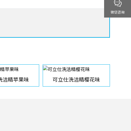
微信咨询
洗洁精苹果味
可立仕洗洁精樱花味