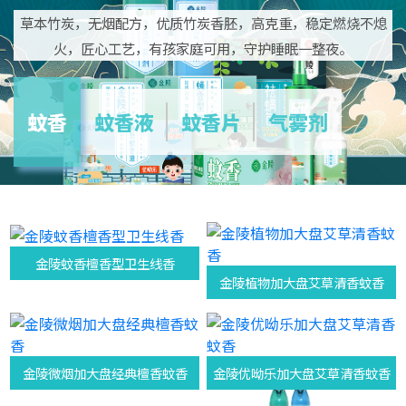
草本竹炭，无烟配方，优质竹炭香胚，高克重，稳定燃烧不熄
火，匠心工艺，有孩家庭可用，守护睡眠一整夜。
蚊香
蚊香液
蚊香片
气雾剂
金陵蚊香檀香型卫生线香
金陵植物加大盘艾草清香蚊香
金陵微烟加大盘经典檀香蚊香
金陵优呦乐加大盘艾草清香蚊香