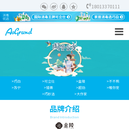
18013370111
>巧白
>可立仕
>金陵
>不不熊
>苏宁
>猎兽
>超劲
>唯你宠
>巧妙洁
>大作家
品牌介绍
Brand Introduction