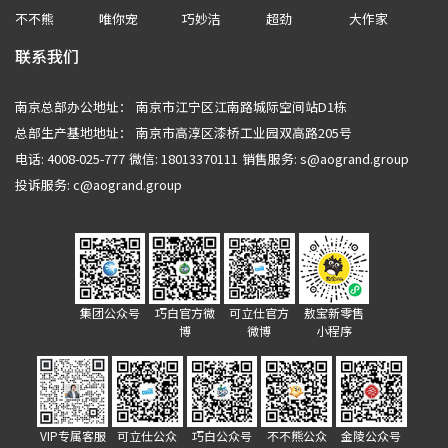
不不熊
唯你宠
巧妙洁
超劲
大作家
联系我们
南京总部办公地址：
南京市江宁区江南路城际空间站D1栋
总部生产基地地址：
南京市高淳区漆桥工业园双高路205号
电话: 4008-025-777
微信: 18013370111
销售服务:
s@aogrand.group
投诉服务:
c@aogrand.group
集团公众号
巧白官方微
可立仕官方
敖宝新零售
博
微博
小程序
VIP专属客服
可立仕公众
巧白公众号
不不熊公众
金陵公众号