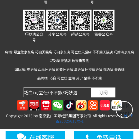
号
号
巧妙洁公众
苏宁公众号
超劲公众号
猎兽公众号
号
店铺:
可立仕京东店
巧白天猫店
巧白京东店
可立仕天猫店
不不熊天猫店
巧妙洁京东店
巧妙洁天猫店
敖宝新零售
国际站:
英语站
西班牙语站
葡萄牙语站
法语站
阿拉伯语站
俄语站
泰语站
品牌站:
巧白
可立仕
金陵
苏宁
猎兽
不不熊
Copyright 2023 by 南京敖广国际经贸集团有限公司 .All rights reserved.
苏ICP
备20025618号-1
在线客服
免费电话