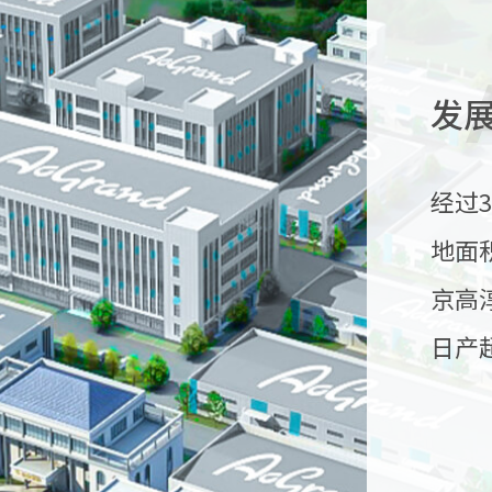
发
经过3
地面积
京高
日产