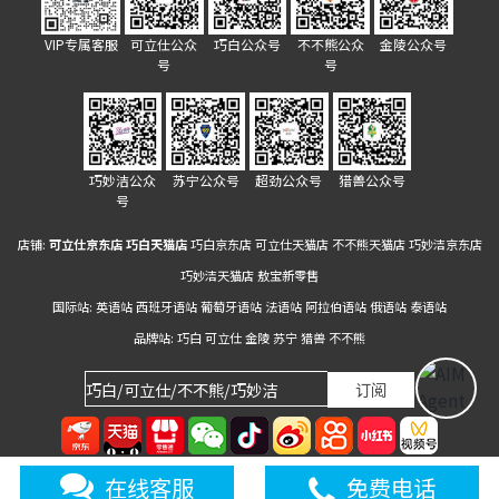
VIP专属客服
可立仕公众
巧白公众号
不不熊公众
金陵公众号
号
号
巧妙洁公众
苏宁公众号
超劲公众号
猎兽公众号
号
店铺:
可立仕京东店
巧白天猫店
巧白京东店
可立仕天猫店
不不熊天猫店
巧妙洁京东店
巧妙洁天猫店
敖宝新零售
国际站:
英语站
西班牙语站
葡萄牙语站
法语站
阿拉伯语站
俄语站
泰语站
品牌站:
巧白
可立仕
金陵
苏宁
猎兽
不不熊
Copyright 2023 by 南京敖广国际经贸集团有限公司 .All rights reserved.
苏ICP
在线客服
免费电话
备20025618号-1