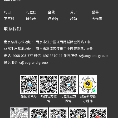
巧白
可立仕
金陵
苏宁
猎兽
不不熊
唯你宠
巧妙洁
超劲
大作家
联系我们
南京总部办公地址：
南京市江宁区江南路城际空间站D1栋
总部生产基地地址：
南京市高淳区漆桥工业园双高路205号
电话: 4008-025-777
微信: 18013370111
销售服务:
s@aogrand.group
投诉服务:
c@aogrand.group
集团公众号
巧白官方微
可立仕官方
敖宝新零售
博
微博
小程序