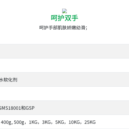
呵护双手
呵护手部肌肤娇嫩幼滑；
水软化剂
SMS18001和GSP
，400g, 500g，1KG，3KG，5KG，10KG，25KG