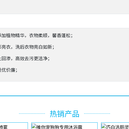
添加植物精华，衣物柔顺，馨香蓬松；
彩亮衣，洗后衣物亮白如新；
止回渗，高效去污更洁净；
质优价廉；
热销产品