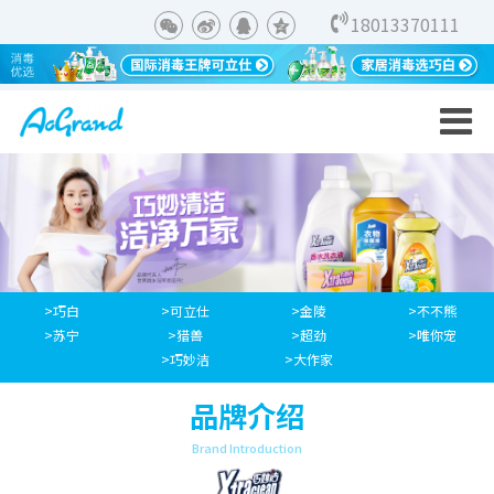
18013370111
>巧白
>可立仕
>金陵
>不不熊
>苏宁
>猎兽
>超劲
>唯你宠
>巧妙洁
>大作家
品牌介绍
Brand Introduction