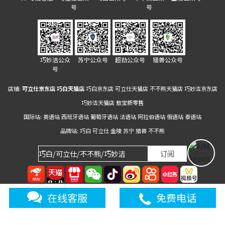
号
号
巧妙洁公众
苏宁公众号
超劲公众号
猎兽公众号
号
店铺:
可立仕京东店
巧白天猫店
巧白京东店
可立仕天猫店
不不熊天猫店
巧妙洁京东店
巧妙洁天猫店
敖宝新零售
国际站:
英语站
西班牙语站
葡萄牙语站
法语站
阿拉伯语站
俄语站
泰语站
品牌站:
巧白
可立仕
金陵
苏宁
猎兽
不不熊
Copyright 2023 by 南京敖广国际经贸集团有限公司 .All rights reserved.
苏ICP
在线客服
免费电话
备20025618号-1