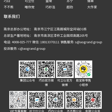
巧白
可立仕
金陵
苏宁
猎兽
不不熊
唯你宠
巧妙洁
超劲
大作家
联系我们
南京总部办公地址：
南京市江宁区江南路城际空间站D1栋
总部生产基地地址：
南京市高淳区漆桥工业园双高路205号
电话: 4008-025-777
微信: 18013370111
销售服务:
s@aogrand.group
投诉服务:
c@aogrand.group
集团公众号
巧白官方微
可立仕官方
敖宝新零售
博
微博
小程序
VIP专属客服
可立仕公众
巧白公众号
不不熊公众
金陵公众号