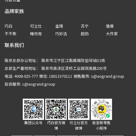
品牌家族
巧白
可立仕
金陵
苏宁
猎兽
不不熊
唯你宠
巧妙洁
超劲
大作家
联系我们
南京总部办公地址：
南京市江宁区江南路城际空间站D1栋
总部生产基地地址：
南京市高淳区漆桥工业园双高路205号
电话: 4008-025-777
微信: 18013370111
销售服务:
s@aogrand.group
投诉服务:
c@aogrand.group
集团公众号
巧白官方微
可立仕官方
敖宝新零售
博
微博
小程序