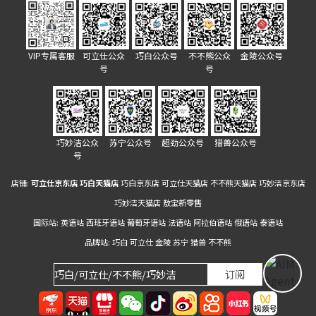
VIP专属客服
可立仕公众
巧白公众号
不不熊公众
金陵公众号
号
号
巧妙洁公众
苏宁公众号
超劲公众号
猎兽公众号
号
店铺:
可立仕京东店
巧白天猫店
巧白京东店
可立仕天猫店
不不熊天猫店
巧妙洁京东店
巧妙洁天猫店
敖宝新零售
国际站:
英语站
西班牙语站
葡萄牙语站
法语站
阿拉伯语站
俄语站
泰语站
品牌站:
巧白
可立仕
金陵
苏宁
猎兽
不不熊