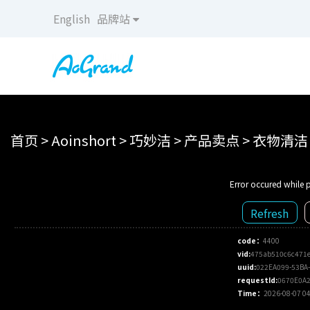
English
品牌站
首页
>
Aoinshort
>
巧妙洁
>
产品卖点
>
衣物清洁
Error occured while p
Refresh
code：
4400
vid:
475ab510c6c471
uuid:
022EA099-53BA
requestId:
0670E0A2
Time：
2026-08-07 04