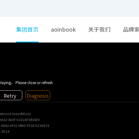
集团首页
aoinbook
关于我们
品牌
laying， Please close or refresh
Retry
Diagnosis
ed81410764a3fd0102
-4582-A69F-01D2AF9B3AD9
-AD80-4F92-9B45-FE3A75CA9E78
:39:14