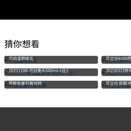
猜你想看
巧白湿厕纸五
可立仕kn95
20211108-巧白免水500ml-1比1
20210323
甲醇危害科普视频
可立仕 抑菌洗