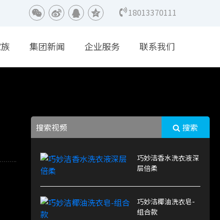
18013370111
家族
集团新闻
企业服务
联系我们
搜索
巧妙洁香水洗衣液深
层倍柔
巧妙洁椰油洗衣皂-
组合款