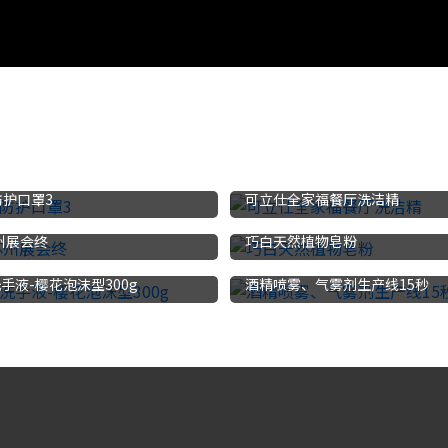
防护口罩3
可立仕全家福餐厅洗洁精
苏州展会终
巧白天然植物皂粉
手液-樱花泡沫型300g
酒精喷雾、气雾剂生产线15秒